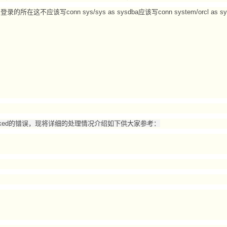
录的所在这不应该写conn sys/sys as sysdba应该写conn system/orcl as sy
is locked的错误，现将详细的处理情况介绍如下供大家参考：