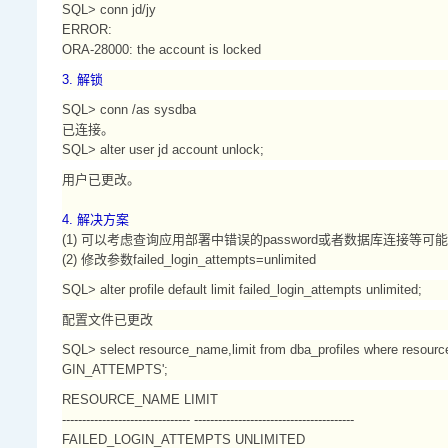
SQL> conn jd/jy
ERROR:
ORA-28000: the account is locked
3. 解锁
SQL> conn /as sysdba
已连接。
SQL> alter user jd account unlock;
用户已更改。
4. 解决方案
(1) 可以考虑查询应用部署中错误的password或者数据库连接等可
(2) 修改参数failed_login_attempts=unlimited
SQL> alter profile default limit failed_login_attempts unlimited;
配置文件已更改
SQL> select resource_name,limit from dba_profiles where reso
GIN_ATTEMPTS';
RESOURCE_NAME LIMIT
-------------------------------- ----------------------------------------
FAILED_LOGIN_ATTEMPTS UNLIMITED