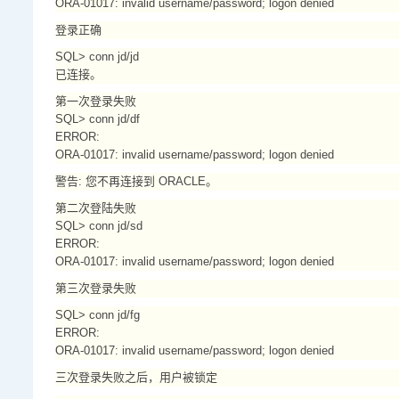
ORA-01017: invalid username/password; logon denied
登录正确
SQL> conn jd/jd
已连接。
第一次登录失败
SQL> conn jd/df
ERROR:
ORA-01017: invalid username/password; logon denied
警告: 您不再连接到 ORACLE。
第二次登陆失败
SQL> conn jd/sd
ERROR:
ORA-01017: invalid username/password; logon denied
第三次登录失败
SQL> conn jd/fg
ERROR:
ORA-01017: invalid username/password; logon denied
三次登录失败之后，用户被锁定