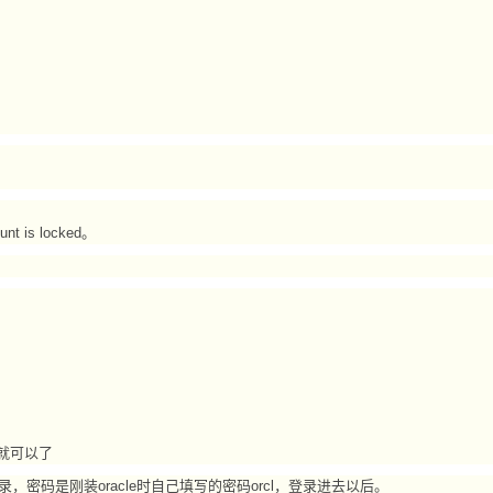
nt is locked。
码就可以了
登录，密码是刚装oracle时自己填写的密码orcl，登录进去以后。