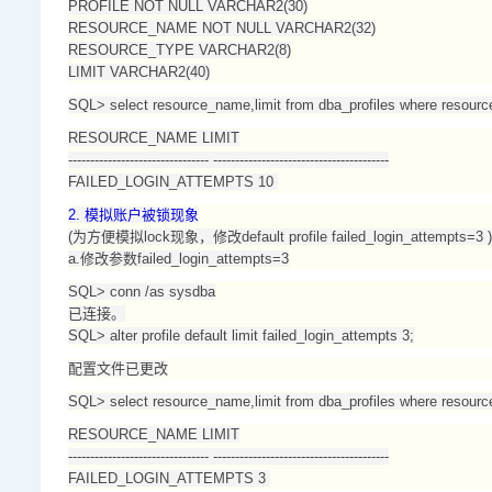
PROFILE NOT NULL VARCHAR2(30)
RESOURCE_NAME NOT NULL VARCHAR2(32)
RESOURCE_TYPE VARCHAR2(8)
LIMIT VARCHAR2(40)
SQL> select resource_name,limit from dba_profiles where res
RESOURCE_NAME LIMIT
-------------------------------- ----------------------------------------
FAILED_LOGIN_ATTEMPTS 10
2. 模拟账户被锁现象
(为方便模拟lock现象，修改default profile failed_login_attempts=3 )
a.修改参数failed_login_attempts=3
SQL> conn /as sysdba
已连接。
SQL> alter profile default limit failed_login_attempts 3;
配置文件已更改
SQL> select resource_name,limit from dba_profiles where res
RESOURCE_NAME LIMIT
-------------------------------- ----------------------------------------
FAILED_LOGIN_ATTEMPTS 3