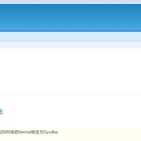
法
时候把Normal修改为Sysdba;